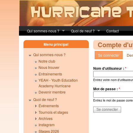
Skip to main content
Qui sommes-nous ?
Quoi de neuf ?
Contact
Compte d'ut
Menu principal
Qui sommes-nous ?
Se connecter
Dem
Notre club
Nous trouver
Nom d'utilisateur :
*
Entraînements
YEAH - Youth Education
Entrez votre nom d'utilisate
Academy Hurricane
Mot de passe :
*
Devenir membre
Quoi de neuf ?
Entrez le mot de passe corre
Événements
Tournois et stages
Archives
Instagram
Stages 2026