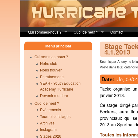
Skip to main content
Qui sommes-nous ?
Quoi de neuf ?
Contact
Stage Tack
Menu principal
4.1.2013
Qui sommes-nous ?
Soumis par Anonyme le lu
Notre club
Posté dans le(s) catégorie
Nous trouver
Entraînements
Date:
Je, 03/0
YEAH - Youth Education
Tacko organise un 
Academy Hurricane
janvier 2013.
Devenir membre
Quoi de neuf ?
Ce stage, dirigé p
Événements
Beckers, aura lie
Tournois et stages
provinciaux qui se
Archives
2013 au Sporthal 
Instagram
Toutes les informa
Stages 2026