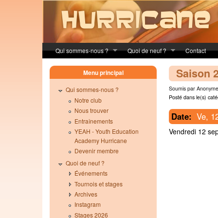
Skip to main content
Qui sommes-nous ?
Quoi de neuf ?
Contact
Saison 2
Menu principal
Soumis par Anonyme 
Qui sommes-nous ?
Posté dans le(s) caté
Notre club
Nous trouver
Date:
Ve, 1
Entraînements
Vendredi 12 sep
YEAH - Youth Education
Academy Hurricane
Devenir membre
Quoi de neuf ?
Événements
Tournois et stages
Archives
Instagram
Stages 2026