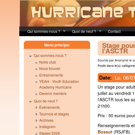
Skip to main content
Qui sommes-nous ?
Quoi de neuf ?
Contact
Stage pour
Menu principal
l'ASCTR
Qui sommes-nous ?
Soumis par Anonyme le sa
Notre club
Posté dans le(s) catégorie
Nous trouver
Entraînements
Date:
Lu, 06/0
YEAH - Youth Education
Un stage pour adult
Academy Hurricane
juillet au vendredi 
Devenir membre
l'ASCTR tous les s
Quoi de neuf ?
21h00.
Événements
Tournois et stages
Prix : 50 euros pou
Archives
Renseignements et 
Instagram
Bossut
(RSJFB).
Stages 2026