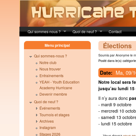
Skip to main content
Qui sommes-nous ?
Quoi de neuf ?
Contact
Élections
Menu principal
Soumis par Anonyme le ma
Qui sommes-nous ?
Posté dans le(s) catégorie
Notre club
Nous trouver
Date:
Ma, 09/1
Entraînements
Notre local sera f
YEAH - Youth Education
Academy Hurricane
jusqu’au lundi 15 
Devenir membre
Il n’y aura donc
pas
Quoi de neuf ?
- mardi 9 octobre
Événements
- mercredi 10 octob
Tournois et stages
- samedi 13 octobr
Archives
- lundi 15 octobre
Instagram
Stages 2026
Vous devez
vous co