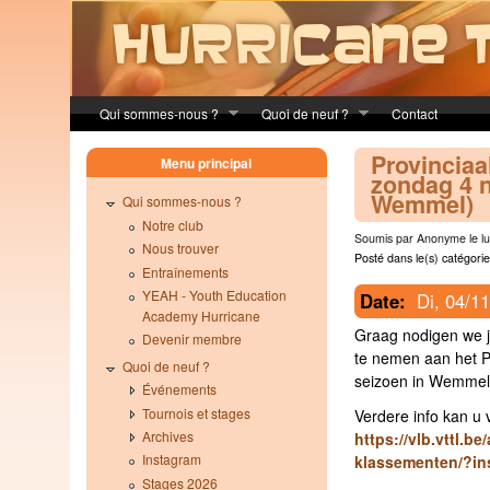
Skip to main content
Qui sommes-nous ?
Quoi de neuf ?
Contact
Provinciaa
Menu principal
zondag 4 
Wemmel)
Qui sommes-nous ?
Notre club
Soumis par Anonyme le lu
Nous trouver
Posté dans le(s) catégorie
Entraînements
YEAH - Youth Education
Date:
Di, 04/1
Academy Hurricane
Graag nodigen we 
Devenir membre
te nemen aan het Pr
Quoi de neuf ?
seizoen in Wemmel
Événements
Tournois et stages
Verdere info kan u 
Archives
https://vlb.vttl.be
Instagram
klassementen/?ins
Stages 2026