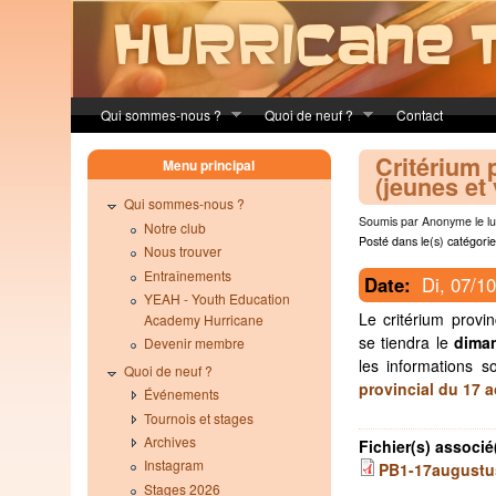
Skip to main content
Qui sommes-nous ?
Quoi de neuf ?
Contact
Critérium 
Menu principal
(jeunes et
Qui sommes-nous ?
Soumis par Anonyme le lu
Notre club
Posté dans le(s) catégorie
Nous trouver
Entraînements
Date:
Di, 07/1
YEAH - Youth Education
Le critérium provi
Academy Hurricane
se tiendra le
diman
Devenir membre
les informations s
Quoi de neuf ?
provincial du 17 a
Événements
Tournois et stages
Archives
Fichier(s) associé
Instagram
PB1-17augustu
Stages 2026