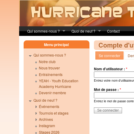
Skip to main content
Qui sommes-nous ?
Quoi de neuf ?
Contact
Compte d'ut
Menu principal
Qui sommes-nous ?
Se connecter
Dem
Notre club
Nous trouver
Nom d'utilisateur :
*
Entraînements
YEAH - Youth Education
Entrez votre nom d'utilisate
Academy Hurricane
Mot de passe :
*
Devenir membre
Quoi de neuf ?
Entrez le mot de passe corre
Événements
Tournois et stages
Archives
Instagram
Stages 2026