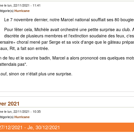
e le lun, 22/11/2021 - 11:41
tégorie(s)
Hurricane
Le 7 novembre dernier, notre Marcel national soufflait ses 80 bougie
Pour fêter cela, Michèle avait orchestré une petite surprise au club. A
discrète de plusieurs membres et l'extinction soudaine des feux, c'es
ersaire» choral mené par Serge et sa voix d'ange que le gâteau prépa
aux, Rit, a fait son entrée.
n de feu et le sourire badin, Marcel a alors prononcé ces quelques mo
 attendais pas".
ouf, sinon ce n'était plus une surprise.
ver 2021
e le lun, 22/11/2021 - 10:35
tégorie(s)
Hurricane
27/12/2021
-
Je, 30/12/2021