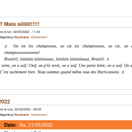
Mais siiiiiii!!!!!
e le lun, 02/05/2022 - 11:44
tégorie(s)
Hurricane
Evénement
♬ On est les champioons, on est les champiooons, on est, on es
champiooooooooons!
Braziiiil, lalalala lalalalaaaa, lalalala lalalalaaaa, Braziiil. ♬
verre, on a soif. Chef, un p’tit verre, on a soif. Une petite bière, on a soif. On a
. C’est vachement bien. Nous sommes quand même tous des Hurricaniens. ♬
2022
e le mar, 22/03/2022 - 08:50
tégorie(s)
Hurricane
Evénement
Date:
Sa, 21/05/2022