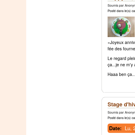
Soumis par Anonym
Posté dans le(s) ca
«Joyeux anniv
fée des fourne
Le regard plei
ça...je ne m'y
Haaa ben ça...
Stage d'hi
Soumis par Anonym
Posté dans le(s) ca
Date:
Lu, 