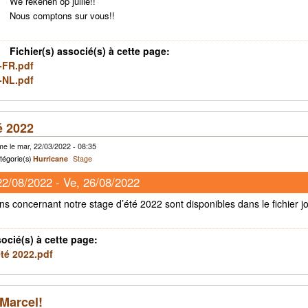
We rekenen op jullie!!
Nous comptons sur vous!!
Fichier(s) associé(s) à cette page:
-FR.pdf
-NL.pdf
é 2022
e le mar, 22/03/2022 - 08:35
tégorie(s)
Hurricane
Stage
22/08/2022
-
Ve, 26/08/2022
ns concernant notre stage d’été 2022 sont disponibles dans le fichier jo
socié(s) à cette page:
été 2022.pdf
Marcel!