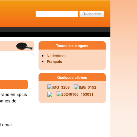
Toutes les langues
Nederlands
Français
Quelques clichés
érans en «plus
onnes de
 Lemal.