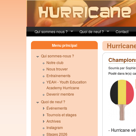
Skip to main content
Qui sommes-nous ?
Quoi de neuf ?
Contact
Hurrican
Menu principal
Qui sommes-nous ?
Champion
Notre club
Soumis par Sophie 
Nous trouver
Posté dans le(s) ca
Entraînements
YEAH - Youth Education
Academy Hurricane
Devenir membre
Quoi de neuf ?
Événements
Tournois et stages
Archives
Instagram
- Hurricane vé
Stages 2026