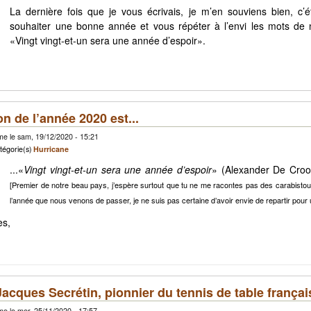
La dernière fois que je vous écrivais, je m’en souviens bien, c’é
souhaiter une bonne année et vous répéter à l’envi les mots de 
«Vingt vingt-et-un sera une année d’espoir».
ion de l’année 2020 est...
e le sam, 19/12/2020 - 15:21
tégorie(s)
Hurricane
...«
Vingt vingt-et-un sera une année d’espoir
» (Alexander De Croo
[Premier de notre beau pays, j’espère surtout que tu ne me racontes pas des carabistou
l’année que nous venons de passer, je ne suis pas certaine d’avoir envie de repartir pour 
es,
acques Secrétin, pionnier du tennis de table françai
e le mer, 25/11/2020 - 17:57