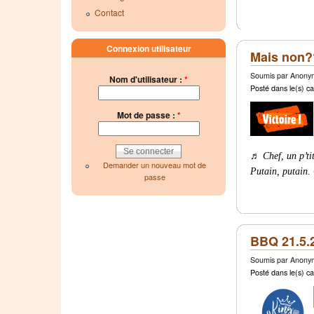
Contact
Connexion utilisateur
Mais non?? 
Soumis par Anonym
Nom d'utilisateur :
*
Posté dans le(s) ca
Mot de passe :
*
♬ Chef, un p’tit 
Demander un nouveau mot de
Putain, putain
passe
BBQ 21.5.
Soumis par Anonym
Posté dans le(s) ca