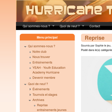
Skip to main content
Qui sommes-nous ?
Quoi de neuf ?
Contact
Reprise
Menu principal
Soumis par Sophie le jeu,
Qui sommes-nous ?
Posté dans le(s) catégorie
Notre club
Nous trouver
Entraînements
YEAH - Youth Education
Academy Hurricane
Devenir membre
Quoi de neuf ?
Événements
Tournois et stages
Archives
Reprise
entraînements jeunes