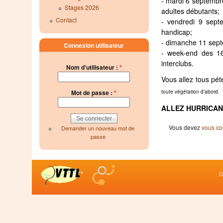
- mardi 6 septembr
Stages 2026
adultes débutants;
Contact
- vendredi 9 sept
handicap;
- dimanche 11 sep
Connexion utilisateur
- week-end des 16
interclubs.
Nom d'utilisateur :
*
Vous allez tous pé
Mot de passe :
*
toute végétation d’abord.
ALLEZ HURRICAN
Vous devez
vous co
Demander un nouveau mot de
passe
C