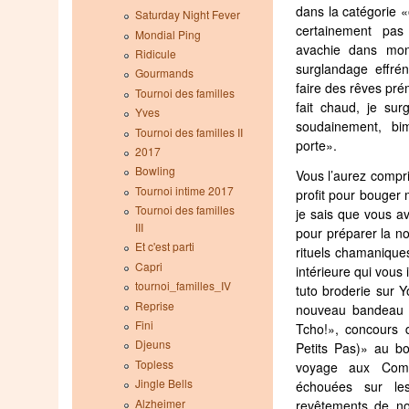
dans la catégorie 
Saturday Night Fever
certainement pas 
Mondial Ping
avachie dans mo
Ridicule
surglandage effré
Gourmands
faire des rêves prém
Tournoi des familles
fait chaud, je su
Yves
soudainement, b
Tournoi des familles II
porte».
2017
Bowling
Vous l’aurez compri
Tournoi intime 2017
profit pour bouger
Tournoi des familles
je sais que vous av
III
pour préparer la no
Et c'est parti
rituels chamaniques 
Capri
intérieure qui vous
tournoi_familles_IV
tuto broderie sur 
Reprise
nouveau bandeau p
Fini
Tcho!», concours 
Djeuns
Petits Pas)» au b
Topless
voyage aux Como
Jingle Bells
échouées sur le
Alzheimer
revêtements de no