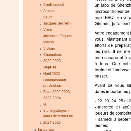
Confinement
un labo de Shenzh
Armée
microcontrôleur de 
maxi-BBQ» en Gir
Seum
Gironde, je l’ai écrit
Jacques Secrétin
Vœux
Votre engagement fo
Joyeuses Pâques
vous. Maintenant 
Marcel
efforts de prépara
Victoire
les rails, il ne m
Champions
mon canapé et à v
2022-2023
à tous. Que cett
Reprise
torride et flamboya
Noël 2022
passer.
Championnats
Avant de vous lai
provinciaux
dates importantes po
Bilan 2022-2023
2023-2024
- 22, 23, 24, 25 et 
IA
- mercredi 31 août
Sluitingsdagen /
joueurs de compétit
Jours de fermeture
- samedi 3 septem
2024-2025
jeunes;
Instagram