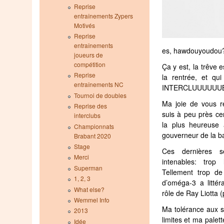
Reprise
entraînements Zypers
Motivés
Reprise
entraînements
es, hawdouyoudou
joueurs de
compétition
Ça y est, la trêve e
Reprise
la rentrée, et qu
entraînements NC
INTERCLUUUUUUBS,
Tournoi de doubles
Ma joie de vous ret
Reprise des
suis à peu près ce
interclubs
la plus heureuse
Championnats
gouverneur de la b
Brabant 2020
Stage
Ces dernières 
Merci
intenables: trop
Superman
Tellement trop d
1, 2, 3
d’oméga-3 a littéra
What else?
rôle de Ray Liotta 
Wemmel Info
Ma tolérance aux s
2013
limites et ma palet
Idée