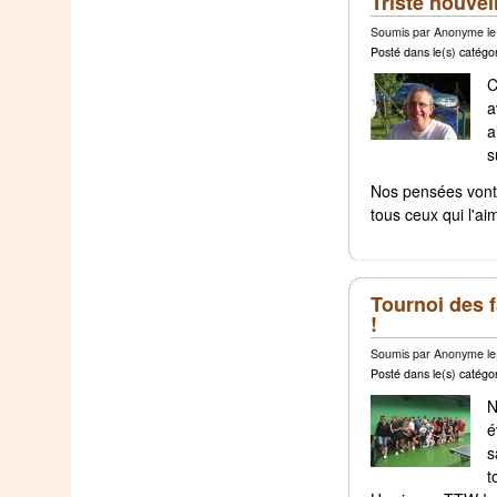
Triste nouvel
Soumis par Anonyme le 
Posté dans le(s) catégor
C
a
a
s
Nos pensées vont 
tous ceux qui l'ai
Tournoi des f
!
Soumis par Anonyme le 
Posté dans le(s) catégor
N
é
s
t