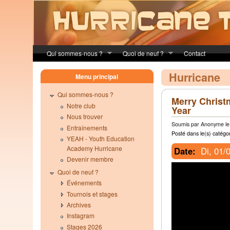
Skip to main content
Qui sommes-nous ?
Quoi de neuf ?
Contact
Hurricane
Menu principal
Qui sommes-nous ?
Merry Chris
Notre club
Year
Nous trouver
Soumis par Anonyme le 
Entraînements
Posté dans le(s) catégor
YEAH - Youth Education
Academy Hurricane
Date:
Di, 01/
Devenir membre
Quoi de neuf ?
Événements
Tournois et stages
Archives
Instagram
Stages 2026