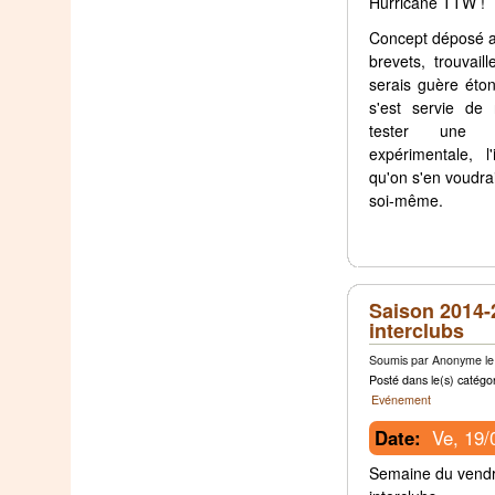
Hurricane TTW !
Concept déposé a
brevets, trouvail
serais guère éto
s'est servie de
tester une s
expérimentale, l'
qu'on s'en voudra
soi-même.
Saison 2014-2
interclubs
Soumis par Anonyme le 
Posté dans le(s) catégor
Evénement
Date:
Ve, 19/
Semaine du vendr