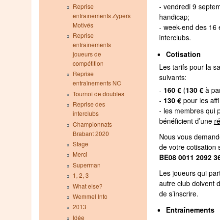
- vendredi 9 septe
Reprise
entraînements Zypers
handicap;
Motivés
- week-end des 16 
Reprise
interclubs.
entraînements
Cotisation
joueurs de
compétition
Les tarifs pour la 
Reprise
suivants:
entraînements NC
-
160 €
(
130 €
à par
Tournoi de doubles
-
130 €
pour les aff
Reprise des
- les membres qui 
interclubs
bénéficient d’une
r
Championnats
Brabant 2020
Nous vous demandon
Stage
de votre cotisation 
Merci
BE08 0011 2092 3
Superman
Les joueurs qui par
1, 2, 3
autre club doivent 
What else?
de s’inscrire.
Wemmel Info
2013
Entraînements
Idée