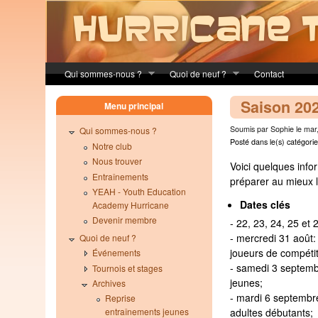
Skip to main content
Qui sommes-nous ?
Quoi de neuf ?
Contact
Saison 20
Menu principal
Soumis par Sophie le mar
Qui sommes-nous ?
Posté dans le(s) catégorie
Notre club
Nous trouver
Voici quelques info
Entraînements
préparer au mieux l
YEAH - Youth Education
Dates clés
Academy Hurricane
Devenir membre
- 22, 23, 24, 25 et 
- mercredi 31 août:
Quoi de neuf ?
joueurs de compétit
Événements
- samedi 3 septemb
Tournois et stages
jeunes;
Archives
- mardi 6 septembr
Reprise
entraînements jeunes
adultes débutants;