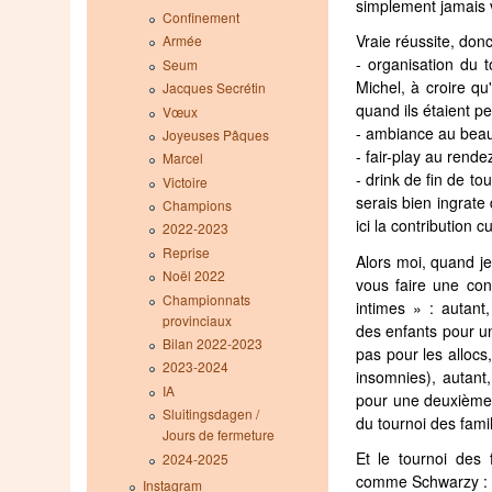
simplement jamais 
Confinement
Vraie réussite, donc
Armée
- organisation du 
Seum
Michel, à croire qu
Jacques Secrétin
quand ils étaient pet
Vœux
- ambiance au beau 
Joyeuses Pâques
- fair-play au rende
Marcel
- drink de fin de t
Victoire
serais bien ingrate
Champions
ici la contribution 
2022-2023
Reprise
Alors moi, quand je
Noël 2022
vous faire une co
Championnats
intimes » : autant,
provinciaux
des enfants pour u
Bilan 2022-2023
pas pour les allocs
2023-2024
insomnies), autant,
IA
pour une deuxième r
Sluitingsdagen /
du tournoi des famil
Jours de fermeture
Et le tournoi des f
2024-2025
comme Schwarzy : il
Instagram