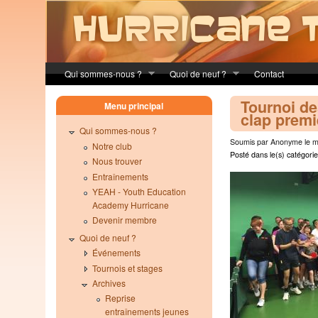
Skip to main content
Qui sommes-nous ?
Quoi de neuf ?
Contact
Tournoi de
Menu principal
clap premi
Qui sommes-nous ?
Soumis par Anonyme le ma
Notre club
Posté dans le(s) catégorie
Nous trouver
Entraînements
YEAH - Youth Education
Academy Hurricane
Devenir membre
Quoi de neuf ?
Événements
Tournois et stages
Archives
Reprise
entraînements jeunes