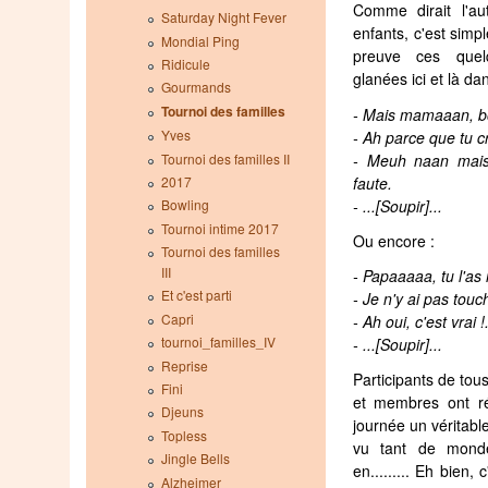
Comme dirait l'au
Saturday Night Fever
enfants, c'est simp
Mondial Ping
preuve ces quel
Ridicule
glanées ici et là dan
Gourmands
Tournoi des familles
- Mais mamaaan, b
Yves
- Ah parce que tu cr
Tournoi des familles II
- Meuh naan mais
faute.
2017
- ...[Soupir]...
Bowling
Tournoi intime 2017
Ou encore :
Tournoi des familles
III
- Papaaaaa, tu l'as
Et c'est parti
- Je n'y ai pas touch
Capri
- Ah oui, c'est vrai 
tournoi_familles_IV
- ...[Soupir]...
Reprise
Participants de tou
Fini
et membres ont ré
Djeuns
journée un véritable
Topless
vu tant de monde a
Jingle Bells
en......... Eh bien, 
Alzheimer