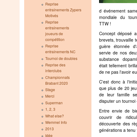
Reprise
entraînements Zypers
d événement samed
Motivés
mondiale du tour
Reprise
TTW !
entraînements
Concept déposé au
joueurs de
brevets, trouvaille 
compétition
guère étonnée d'
Reprise
entraînements NC
servie de nos deu
Tournoi de doubles
substance dopamin
Reprise des
était tellement bri
interclubs
de ne pas l'avoir 
Championnats
C'est donc à l'init
Brabant 2020
que plus de 20 j
Stage
de leur famille s
Merci
disputer un tournoi
Superman
1, 2, 3
Entre envie de bi
What else?
couvrir de ridic
Wemmel Info
découverte des rè
2013
générations a tenu
Idée