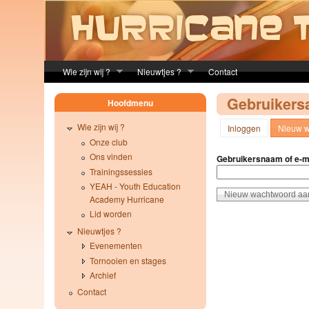
Skip to main content
Wie zijn wij ?
Nieuwtjes ?
Contact
Gebruikers
Hoofdmenu
Wie zijn wij ?
Inloggen
Nieuw w
Onze club
Ons vinden
Gebruikersnaam of e-m
Trainingssessies
YEAH - Youth Education
Academy Hurricane
Lid worden
Nieuwtjes ?
Evenementen
Tornooien en stages
Archief
Contact