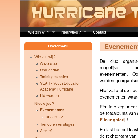
Skip to main content
Wie zijn wij ?
Nieuwtjes ?
Contact
Evenemen
Hoofdmenu
Wie zijn wij ?
De club organi
Onze club
mogelijke, t
Ons vinden
evenementen. Ook
Trainingssessies
worden georganiseer
YEAH - Youth Education
Academy Hurricane
Hier zal u al de nod
Lid worden
evenementen waara
Nieuwtjes ?
Eén foto zegt meer
Evenementen
de fotoalbums van
BBQ 2022
Flickr galerij
!
Tornooien en stages
En last but not leas
Archief
de rechterkant van 