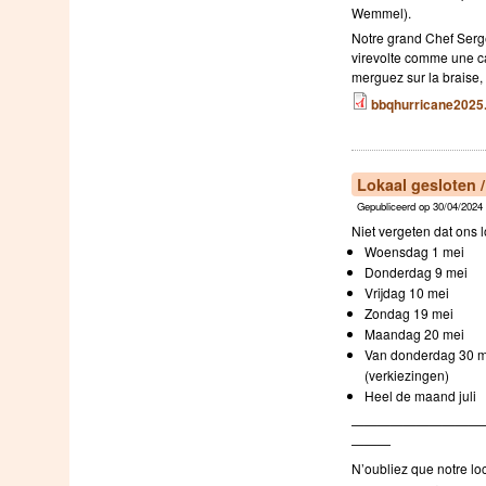
Wemmel).
Notre grand Chef Serge 
virevolte comme une caro
merguez sur la braise, 
bbqhurricane2025.
Lokaal gesloten 
Gepubliceerd op 30/04/2024 
Niet vergeten dat ons l
Woensdag 1 mei
Donderdag 9 mei
Vrijdag 10 mei
Zondag 19 mei
Maandag 20 mei
Van donderdag 30 me
(verkiezingen)
Heel de maand juli
——————————
———
N’oubliez que notre lo