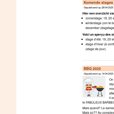
Komende stages /
Gepubliceerd op 28/04/2025 
Hier een overzicht v
zomerstage: 19, 20 
winterstage (om te be
december (dagstage
Voici un aperçu des s
stage d’été: 19, 20 e
stage d’hiver (à con
(stage de jour).
BBQ 2025
Gepubliceerd op 14/04/2025 
On 
rép
mon
att
il 
le FABULEUX BARBE
Mais quand? Le samed
Mais où?? Au complexe 