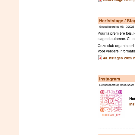
Herfststage / St
Gepubliceerd op 08/10/2025 
Pour la première fois, 
stage d’automne. Ci-joi
Onze club organiseert 
Voor verdere informatie
4a. hstages 2025 nl
Instagram
Gepubliceerd op 06/09/2025 
Not
In