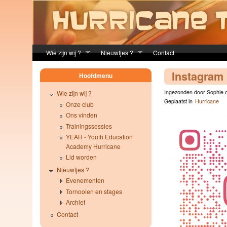
Skip to main content
Wie zijn wij ?
Nieuwtjes ?
Contact
Instagram
Hoofdmenu
Ingezonden door Sophie o
Wie zijn wij ?
Geplaatst in
Hurricane
Onze club
Ons vinden
Trainingssessies
YEAH - Youth Education
Academy Hurricane
Lid worden
Nieuwtjes ?
Evenementen
Tornooien en stages
Archief
Contact