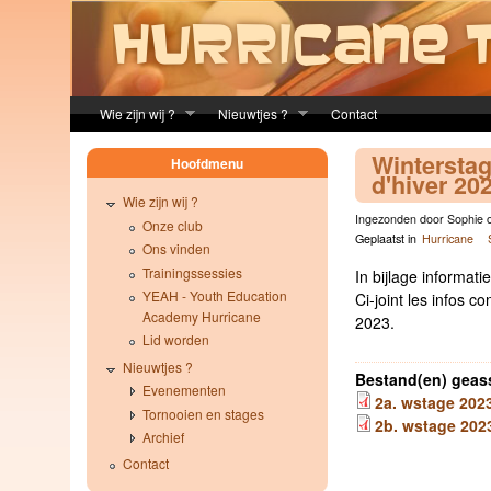
Skip to main content
Wie zijn wij ?
Nieuwtjes ?
Contact
Winterstag
Hoofdmenu
d'hiver 20
Wie zijn wij ?
Ingezonden door Sophie o
Onze club
Geplaatst in
Hurricane
Ons vinden
Trainingssessies
In bijlage informat
YEAH - Youth Education
Ci-joint les infos c
Academy Hurricane
2023.
Lid worden
Nieuwtjes ?
Bestand(en) geas
Evenementen
2a. wstage 2023
Tornooien en stages
2b. wstage 2023
Archief
Contact