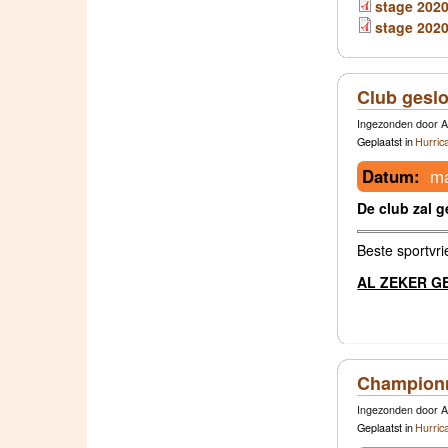
stage 2020 
stage 2020 
Club gesl
Ingezonden door A
Geplaatst in
Hurric
Datum:
ma
De club zal ge
Beste sportvr
AL ZEKER G
Championn
Ingezonden door A
Geplaatst in
Hurric