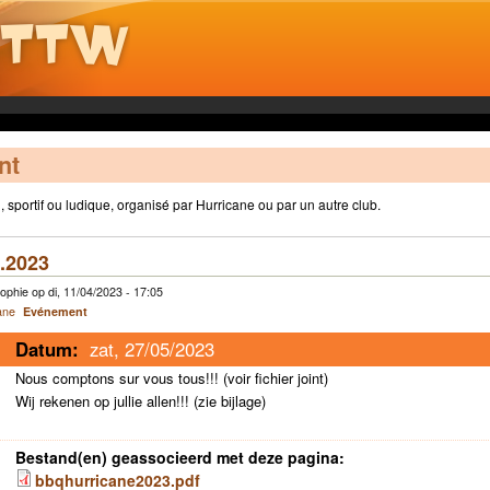
nt
sportif ou ludique, organisé par Hurricane ou par un autre club.
5.2023
phie op di, 11/04/2023 - 17:05
ane
Evénement
Datum:
zat, 27/05/2023
Nous comptons sur vous tous!!! (voir fichier joint)
Wij rekenen op jullie allen!!! (zie bijlage)
Bestand(en) geassocieerd met deze pagina:
bbqhurricane2023.pdf