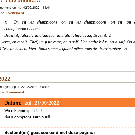
nonyme op ma, 02/05/2022 - 11:44
ane
Evénement
♬ On est les champioons, on est les champiooons, on est, on es
champiooooooooons!
Braziiiil, lalalala lalalalaaaa, lalalala lalalalaaaa, Braziiil. ♬
verre, on a soif. Chef, un p’tit verre, on a soif. Une petite bière, on a soif. On a
. C’est vachement bien. Nous sommes quand même tous des Hurricaniens. ♬
2022
nonyme op di, 22/03/2022 - 08:50
ane
Evénement
Datum:
zat, 21/05/2022
We rekenen op jullie!!
Nous comptons sur vous!!
Bestand(en) geassocieerd met deze pagina: