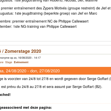
 premier entraînement des Zypers Motivés (groupe restreint) de Jief e
gustus: 1ste jeugdtraining (beperkte groep) van Jief en Marc
tembre: premier entraînement NC de Philippe Callewaert
tember: 1ste NG-training van Philippe Callewaert
é / Zomerstage 2020
nonyme op zo, 16/08/2020 - 14:17
ane
Stage
Evénement
a, 24/08/2020
-
don, 27/08/2020
e is voorzien van 24/8 tot 27/8 en wordt gegeven door Serge Goffart (
 est prévu du 24/8 au 27/8 et sera assuré par Serge Goffart (B2).
tached!
geassocieerd met deze pagina: