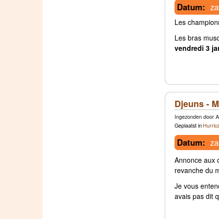
Datum:
za
Les championna
Les bras musc
vendredi 3 ja
Djeuns - M
Ingezonden door A
Geplaatst in
Hurric
Datum:
za
Annonce aux dj
revanche du m
Je vous enten
avais pas dit q