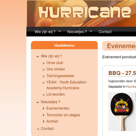
Skip to main content
Wie zijn wij ?
Nieuwtjes ?
Contact
Evéneme
Hoofdmenu
Wie zijn wij ?
Evénement ponctuel, 
Onze club
Ons vinden
BBQ - 27.
Trainingssessies
Ingezonden door So
YEAH - Youth Education
Geplaatst in
Hurric
Academy Hurricane
Lid worden
Nieuwtjes ?
Evenementen
Tornooien en stages
Archief
Contact