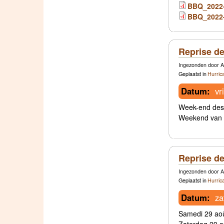
BBQ_2022
BBQ_2022
Reprise de
Ingezonden door A
Geplaatst in
Hurric
Datum:
vr
Week-end des 
Weekend van 1
Reprise de
Ingezonden door A
Geplaatst in
Hurric
Datum:
za
Samedi 29 aoû
Zaterdag 29 au