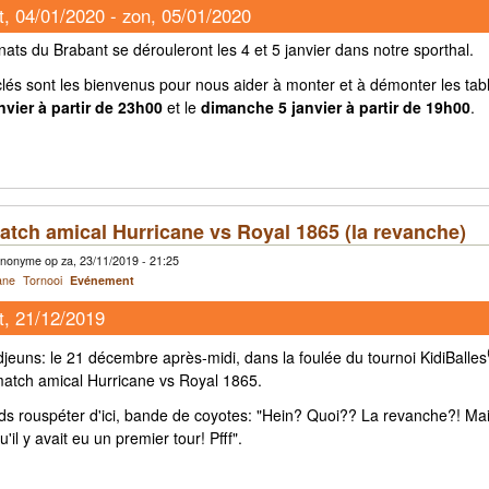
t, 04/01/2020
-
zon, 05/01/2020
ts du Brabant se dérouleront les 4 et 5 janvier dans notre sporthal.
lés sont les bienvenus pour nous aider à monter et à démonter les tabl
nvier à partir de 23h00
et le
dimanche 5 janvier à partir de 19h00
.
atch amical Hurricane vs Royal 1865 (la revanche)
nonyme op za, 23/11/2019 - 21:25
ane
Tornooi
Evénement
t, 21/12/2019
euns: le 21 décembre après-midi, dans la foulée du tournoi KidiBalles
atch amical Hurricane vs Royal 1865.
ds rouspéter d'ici, bande de coyotes: "Hein? Quoi?? La revanche?! Ma
u'il y avait eu un premier tour! Pfff".