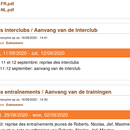
-FR.pdf
-NL.pdf
s interclubs / Aanvang van de interclub
nonyme op zo, 16/08/2020 - 14:41
ane
Evénement
i, 11/09/2020
-
zat, 12/09/2020
11 et 12 septembre: reprise des interclubs
1-12 september: aanvang van de interclub
s entraînements / Aanvang van de trainingen
nonyme op zo, 16/08/2020 - 14:30
ane
Evénement
t, 29/08/2020
-
woe, 02/09/2020
t: reprise des entraînements jeunes de Roberto, Nicolas, Jief, Maxime
gustus: 1ste jeugdtraining van Roberto, Nicolas, Jief, Maxime