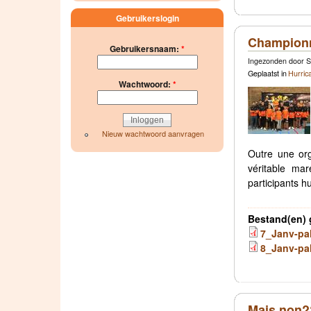
Gebruikerslogin
Championn
Gebruikersnaam:
*
Ingezonden door S
Geplaatst in
Hurric
Wachtwoord:
*
Nieuw wachtwoord aanvragen
Outre une or
véritable ma
participants h
Bestand(en) 
7_Janv-pa
8_Janv-pa
Mais non?? 