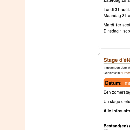
Lundi 31 août:
Maandag 31 au
Mardi 1er sep
Dinsdag 1 sep
Stage d'ét
Ingezonden door A
Geplaatst in
Hurric
Datum:
ma
Een zomerstag
Un stage d'été
Alle infos at
Bestand(en) 