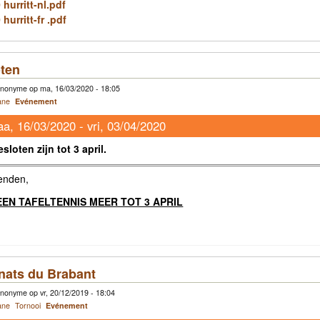
hurritt-nl.pdf
hurritt-fr .pdf
oten
nonyme op ma, 16/03/2020 - 18:05
ane
Evénement
a, 16/03/2020
-
vri, 03/04/2020
sloten zijn tot 3 april.
ienden,
EEN TAFELTENNIS MEER TOT 3 APRIL
ats du Brabant
nonyme op vr, 20/12/2019 - 18:04
ane
Tornooi
Evénement