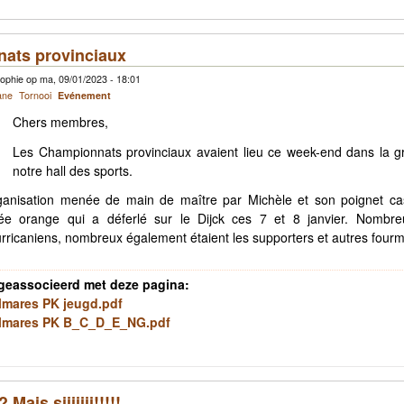
ats provinciaux
ophie op ma, 09/01/2023 - 18:01
ane
Tornooi
Evénement
Chers membres,
Les Championnats provinciaux avaient lieu ce week-end dans la g
notre hall des sports.
ganisation menée de main de maître par Michèle et son poignet cas
rée orange qui a déferlé sur le Dijck ces 7 et 8 janvier. Nombreu
urricaniens, nombreux également étaient les supporters et autres fourm
geassocieerd met deze pagina:
lmares PK jeugd.pdf
lmares PK B_C_D_E_NG.pdf
Mais siiiiiii!!!!!