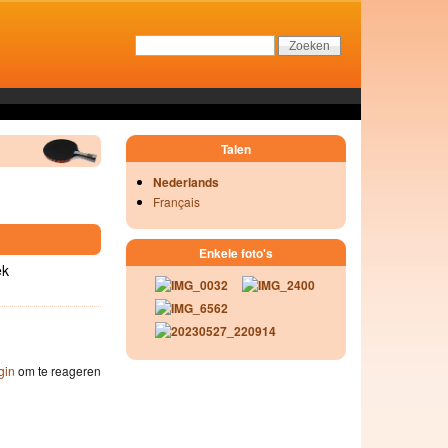
Talen
Nederlands
Français
Enkele foto's
ek
gin
om te reageren