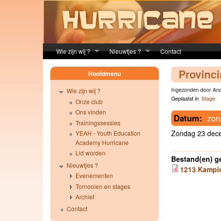
Skip to main content
Wie zijn wij ?
Nieuwtjes ?
Contact
Provinc
Hoofdmenu
Ingezonden door Ano
Wie zijn wij ?
Geplaatst in
Stage
Onze club
Ons vinden
Datum:
zon
Trainingssessies
Zondag 23 dece
YEAH - Youth Education
Academy Hurricane
Lid worden
Bestand(en) g
Nieuwtjes ?
1213 Kampio
Evenementen
Tornooien en stages
Archief
Contact