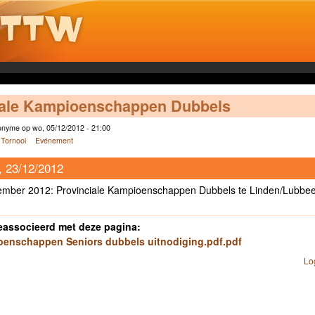
iale Kampioenschappen Dubbels
nyme op wo, 05/12/2012 - 21:00
Tornooi
Evénement
, 23/12/2012
mber 2012: Provinciale Kampioenschappen Dubbels te Linden/Lubbe
eassocieerd met deze pagina:
enschappen Seniors dubbels uitnodiging.pdf.pdf
Lo