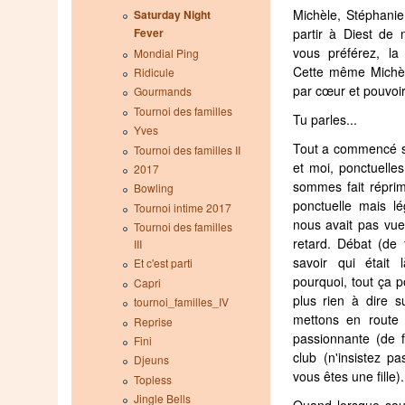
Michèle, Stéphani
Saturday Night
partir à Diest de n
Fever
vous préférez, l
Mondial Ping
Cette même Michèle
Ridicule
par cœur et pouvoir
Gourmands
Tournoi des familles
Tu parles...
Yves
Tout a commencé su
Tournoi des familles II
et moi, ponctuelle
2017
sommes fait réprim
Bowling
ponctuelle mais l
Tournoi intime 2017
nous avait pas vue
Tournoi des familles
retard. Débat (de 
III
savoir qui était
Et c'est parti
pourquoi, tout ça po
Capri
plus rien à dire s
tournoi_familles_IV
mettons en route
Reprise
passionnante (de fi
Fini
club (n'insistez p
Djeuns
vous êtes une fille).
Topless
Jingle Bells