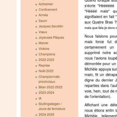
Quand lorsque sou
Alzheimer
s'écrie "Héééééé m
Confinement
"Héééé mais" qu
Armée
signifiaient en fai
Seum
aux Quatre Bras ?
Jacques Secrétin
mais que fais-je donc d
Vœux
Nous faisions pour
Joyeuses Pâques
mais force fut de
Marcel
certainement un 
Victoire
supprimé notre so
Champions
nous l'avions loupé
2022-2023
démontée pour un 
Reprise
Michèle appuya sur
Noël 2022
main, fit un dérap
Championnats
digne du dernier 
provinciaux
reparties dans l'a
Bilan 2022-2023
voie, hein, tout d
2023-2024
de l'orientation).
IA
Sluitingsdagen /
Affichant une dét
Jours de fermeture
nous étions enfin 
2024-2025
Michèle, tellemen