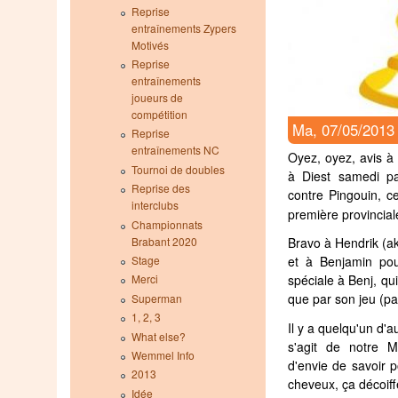
Reprise
entraînements Zypers
Motivés
Reprise
entraînements
joueurs de
compétition
Ma, 07/05/2013
Reprise
entraînements NC
Oyez, oyez, avis à 
Tournoi de doubles
à Diest samedi p
Reprise des
contre Pingouin, c
interclubs
première provincial
Championnats
Brabant 2020
Bravo à Hendrik (aka
Stage
et à Benjamin pour
spéciale à Benj, qu
Merci
que par son jeu (pa
Superman
1, 2, 3
Il y a quelqu'un d'a
What else?
s'agit de notre M
Wemmel Info
d'envie de savoir 
2013
cheveux, ça décoiff
Idée