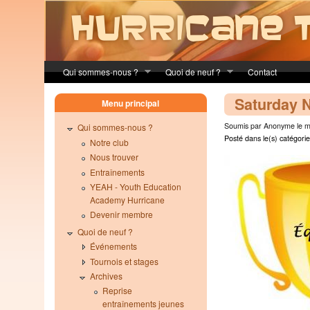
Skip to main content
Qui sommes-nous ?
Quoi de neuf ?
Contact
Saturday N
Menu principal
Soumis par Anonyme le ma
Qui sommes-nous ?
Posté dans le(s) catégorie
Notre club
Nous trouver
Entraînements
YEAH - Youth Education
Academy Hurricane
Devenir membre
Quoi de neuf ?
Événements
Tournois et stages
Archives
Reprise
entraînements jeunes