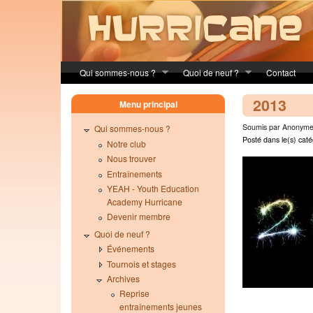
Skip to main content
Qui sommes-nous ?
Quoi de neuf ?
Contact
2013
Menu principal
Soumis par Anonyme 
Qui sommes-nous ?
Posté dans le(s) caté
Notre club
Nous trouver
Entraînements
YEAH - Youth Education
Academy Hurricane
Devenir membre
Quoi de neuf ?
Événements
Tournois et stages
Archives
Reprise
entraînements jeunes