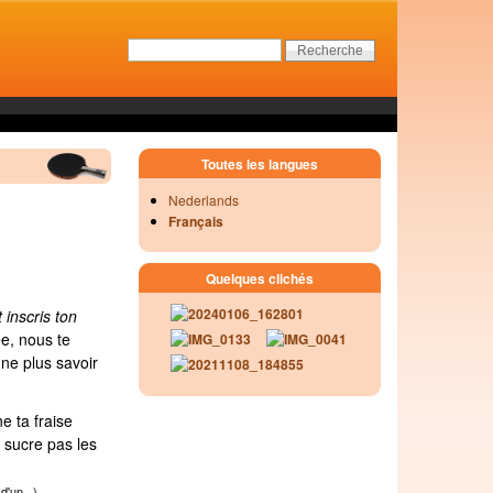
Toutes les langues
Nederlands
Français
Quelques clichés
t inscris ton
ée, nous te
 ne plus savoir
e ta fraise
 sucre pas les
d'un...)