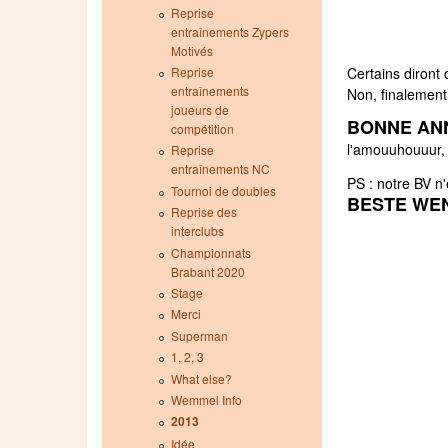
Reprise
entraînements Zypers
Motivés
Reprise
Certains diront
entraînements
Non, finalement,
joueurs de
BONNE AN
compétition
l'amouuhouuur, e
Reprise
entraînements NC
PS : notre BV n'e
Tournoi de doubles
BESTE WEN
Reprise des
interclubs
Championnats
Brabant 2020
Stage
Merci
Superman
1, 2, 3
What else?
Wemmel Info
2013
Idée