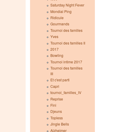
Saturday Night Fever
Mondial Ping
Ridicule
Gourmands
Tournoi des familles
Yves
Tournoi des familles II
2017
Bowling
Tournoi intime 2017
Tournoi des familles
III
Et c'est parti
Capri
tournoi_familles_IV
Reprise
Fini
Djeuns
Topless
Jingle Bells
Alzheimer