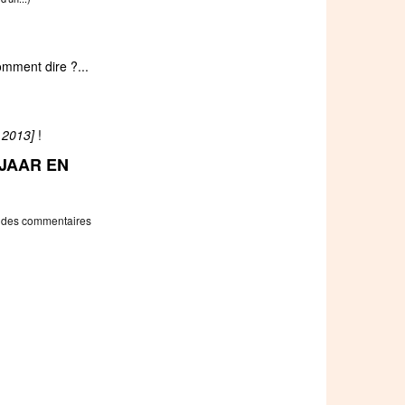
omment dire ?...
,
r 2013]
!
JAAR EN
 des commentaires