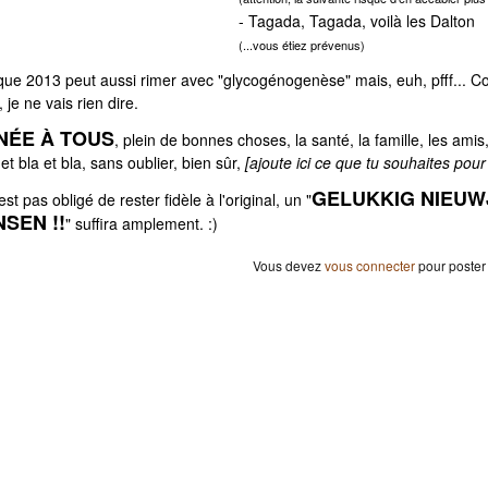
- Tagada, Tagada, voilà les Dalton
(...vous étiez prévenus)
 que 2013 peut aussi rimer avec "glycogénogenèse" mais, euh, pfff... C
 je ne vais rien dire.
NÉE À TOUS
, plein de bonnes choses, la santé, la famille, les amis
t bla et bla, sans oublier, bien sûr,
[ajoute ici ce que tu souhaites pou
GELUKKIG NIEUW
st pas obligé de rester fidèle à l'original, un "
SEN !!
" suffira amplement. :)
Vous devez
vous connecter
pour poster