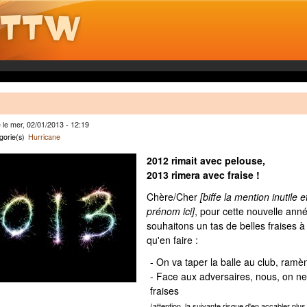
le mer, 02/01/2013 - 12:19
gorie(s)
Hurricane
2012 rimait avec pelouse,
2013 rimera avec fraise !
Chère/Cher
[biffe la mention inutile e
prénom ici]
, pour cette nouvelle ann
souhaitons un tas de belles fraises à
qu'en faire :
- On va taper la balle au club, ramèn
- Face aux adversaires, nous, on ne
fraises
(attention, la suivante risque d'en accabler plus 