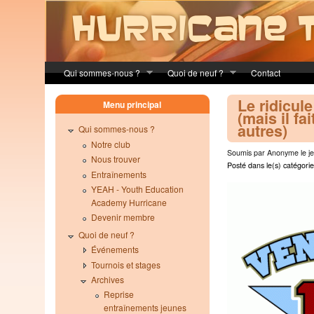
Skip to main content
Qui sommes-nous ?
Quoi de neuf ?
Contact
Le ridicul
Menu principal
(mais il fai
autres)
Qui sommes-nous ?
Notre club
Soumis par Anonyme le je
Nous trouver
Posté dans le(s) catégorie
Entraînements
YEAH - Youth Education
Academy Hurricane
Devenir membre
Quoi de neuf ?
Événements
Tournois et stages
Archives
Reprise
entraînements jeunes