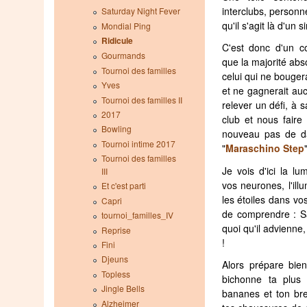
interclubs, personn
Saturday Night Fever
qu'il s'agit là d'un 
Mondial Ping
Ridicule
C'est donc d'un 
Gourmands
que la majorité abs
Tournoi des familles
celui qui ne bouger
Yves
et ne gagnerait au
Tournoi des familles II
relever un défi, à 
2017
club et nous faire
Bowling
nouveau pas de dan
Tournoi intime 2017
"
Maraschino Step
Tournoi des familles
Je vois d'ici la lu
III
vos neurones, l'ill
Et c'est parti
les étoiles dans vos
Capri
de comprendre : S
tournoi_familles_IV
quoi qu'il advienn
Reprise
!
Fini
Djeuns
Alors prépare bien
Topless
bichonne ta plus 
Jingle Bells
bananes et ton bre
Alzheimer