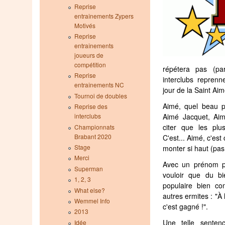
Reprise
entraînements Zypers
Motivés
Reprise
entraînements
joueurs de
compétition
répétera pas (pa
Reprise
interclubs repren
entraînements NC
jour de la Saint Aim
Tournoi de doubles
Aimé, quel beau 
Reprise des
Aimé Jacquet, Ai
interclubs
citer que les plus
Championnats
Brabant 2020
C'est... Aimé, c'est
Stage
monter si haut (pa
Merci
Avec un prénom pa
Superman
vouloir que du b
1, 2, 3
populaire bien co
What else?
autres ermites : "À
Wemmel Info
c'est gagné !".
2013
Une telle senten
Idée