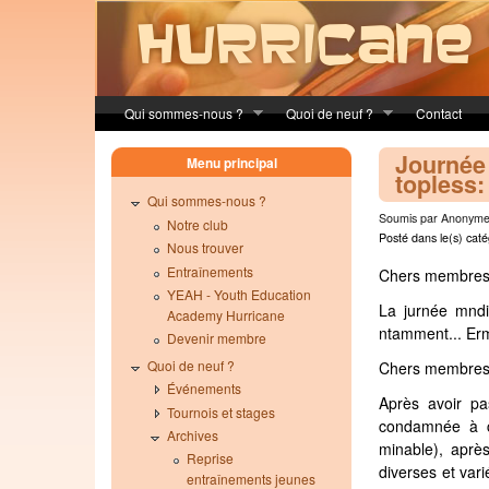
Skip to main content
Qui sommes-nous ?
Quoi de neuf ?
Contact
Journée
Menu principal
topless:
Qui sommes-nous ?
Soumis par Anonyme 
Notre club
Posté dans le(s) caté
Nous trouver
Entraînements
Chers membres
YEAH - Youth Education
La jurnée mndi
Academy Hurricane
ntamment... Ermp
Devenir membre
Quoi de neuf ?
Chers membres
Événements
Après avoir pa
Tournois et stages
condamnée à cr
Archives
minable), aprè
Reprise
diverses et var
entraînements jeunes