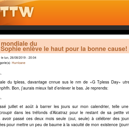
 mondiale du
 Sophie enlève le haut pour la bonne cause!
le lun, 26/08/2019 - 20:04
gorie(s)
Hurricane
,
ale du tpless, davantage cnnue sus le nm de «G Tpless Day» utre-
hfh. Bon, j’aurais mieux fait d’enlever le bas. Je reprends:
,
ssé juillet et août à barrer les jours sur mon calendrier, telle u
oupir dans les tréfonds d’Alcatraz pour le restant de sa petite vi
s avoir passé ces deux mois seule (oui, seule) à célébrer des jou
iées pour mettre un peu de baume à la vacuité de mon existence (jou