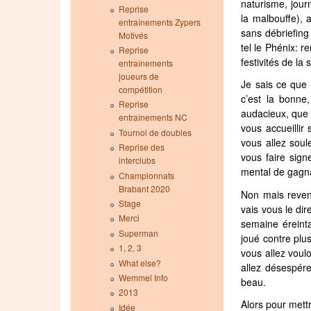
naturisme, jou
Reprise
la malbouffe), 
entraînements Zypers
sans débriefing
Motivés
tel le Phénix: r
Reprise
festivités de la
entraînements
joueurs de
Je sais ce que 
compétition
c’est la bonne
Reprise
audacieux, que 
entraînements NC
vous accueillir
Tournoi de doubles
vous allez soul
Reprise des
vous faire sign
interclubs
mental de gag
Championnats
Brabant 2020
Non mais reven
Stage
vais vous le dir
Merci
semaine éreinta
Superman
joué contre plu
1, 2, 3
vous allez voulo
What else?
allez désespére
Wemmel Info
beau.
2013
Alors pour mett
Idée