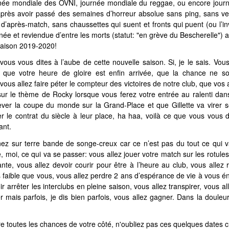
rnée mondiale des OVNI, journée mondiale du reggae, ou encore jour
après avoir passé des semaines d’horreur absolue sans ping, sans ve
 d’après-match, sans chaussettes qui suent et fronts qui puent (ou l’in
enée et reviendue d’entre les morts (statut: "en grève du Bescherelle") a
 saison 2019-2020!
vous vous dites à l’aube de cette nouvelle saison. Si, je le sais. Vou
, que votre heure de gloire est enfin arrivée, que la chance ne so
vous allez faire péter le compteur des victoires de notre club, que vos 
 sur le thème de Rocky lorsque vous ferez votre entrée au ralenti dans
ever la coupe du monde sur la Grand-Place et que Gillette va virer 
er le contrat du siècle à leur place, ha haa, voilà ce que vous vous 
nant.
ez sur terre bande de songe-creux car ce n’est pas du tout ce qui v
e, moi, ce qui va se passer: vous allez jouer votre match sur les rotul
nte, vous allez devoir courir pour être à l’heure au club, vous allez r
s faible que vous, vous allez perdre 2 ans d’espérance de vie à vous én
ir arrêter les interclubs en pleine saison, vous allez transpirer, vous all
r mais parfois, je dis bien parfois, vous allez gagner. Dans la douleu
re toutes les chances de votre côté, n'oubliez pas ces quelques dates c