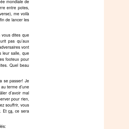
née mondiale de
rre entre potes,
verse), me voilà
fin de lancer les
s vous dites que
urit pas qu’aux
adversaires vont
 leur salle, que
ses footeux pour
dites. Quel beau
a se passer! Je
es au terme d’une
âler d’avoir mal
erver pour rien,
ez souffrir, vous
r. Et
ça
, ce sera
lés: