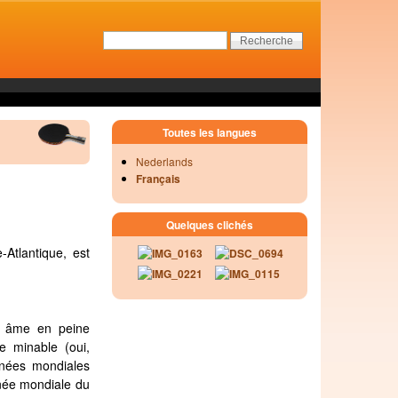
Toutes les langues
Nederlands
Français
Quelques clichés
Atlantique, est
ne âme en peine
e minable (oui,
rnées mondiales
rnée mondiale du