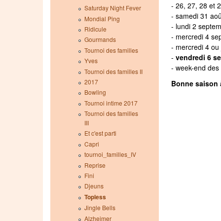
- 26, 27, 28 et 
Saturday Night Fever
- samedi 31 aoû
Mondial Ping
- lundi 2 septe
Ridicule
- mercredi 4 se
Gourmands
- mercredi 4 ou
Tournoi des familles
-
vendredi 6 s
Yves
- week-end des 
Tournoi des familles II
2017
Bonne saison 
Bowling
Tournoi intime 2017
Tournoi des familles
III
Et c'est parti
Capri
tournoi_familles_IV
Reprise
Fini
Djeuns
Topless
Jingle Bells
Alzheimer