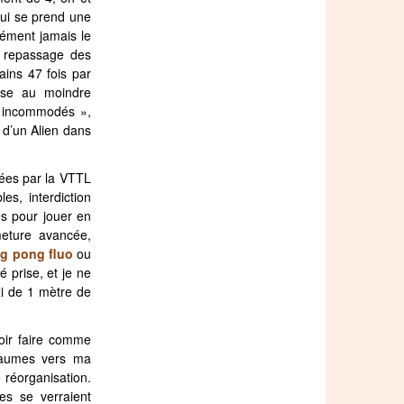
 qui se prend une
dément jamais le
e repassage des
ains 47 fois par
isse au moindre
« incommodés »,
e d’un Alien dans
sées par la VTTL
es, interdiction
hes pour jouer en
meture avancée,
ng pong fluo
ou
 prise, et je ne
xi de 1 mètre de
voir faire comme
 paumes vers ma
réorganisation.
es se verraient