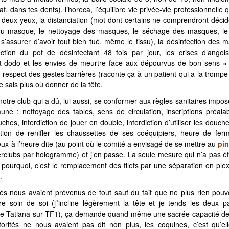
af, dans tes dents), l’horeca, l’équilibre vie privée-vie professionnelle
s deux yeux, la distanciation (mot dont certains ne comprendront déci
 du masque, le nettoyage des masques, le séchage des masques, l
’assurer d’avoir tout bien tué, même le tissu), la désinfection des m
fection du pot de désinfectant 48 fois par jour, les crises d’ango
st-dodo et les envies de meurtre face aux dépourvus de bon sens 
le respect des gestes barrières (raconte ça à un patient qui a la tromp
ne sais plus où donner de la tête.
notre club qui a dû, lui aussi, se conformer aux règles sanitaires impo
ne : nettoyage des tables, sens de circulation, inscriptions préalabl
ouches, interdiction de jouer en double, interdiction d’utiliser les douc
iction de renifler les chaussettes de ses coéquipiers, heure de fer
eux à l’heure dite (au point où le comité a envisagé de se mettre au
pi
terclubs par hologramme) et j’en passe. La seule mesure qui n’a pas été
ourquoi, c’est le remplacement des filets par une séparation en ple
…
ités nous avaient prévenus de tout sauf du fait que ne plus rien pou
re soin de soi (j
incline légèrement la tête et je tends les deux
’
Tatiana sur TF1), ça demande quand même une sacrée capacité de 
orités ne nous avaient pas dit non plus, les coquines, c’est qu’ell