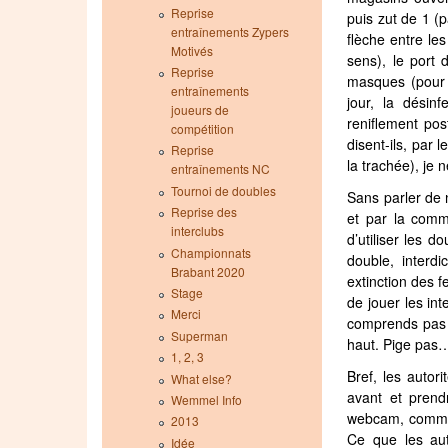
Reprise
puis zut de 1 (p
entraînements Zypers
flèche entre le
Motivés
sens), le port
Reprise
masques (pour s
entraînements
jour, la désin
joueurs de
reniflement po
compétition
disent-ils, par 
Reprise
la trachée), je 
entraînements NC
Tournoi de doubles
Sans parler de 
Reprise des
et par la commu
interclubs
d’utiliser les d
Championnats
double, interd
Brabant 2020
extinction des f
Stage
de jouer les in
Merci
comprends pas p
Superman
haut. Pige pas
1, 2, 3
Bref, les autor
What else?
avant et prend
Wemmel Info
webcam, comme 
2013
Ce que les aut
Idée