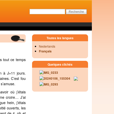
Toutes les langues
Nederlands
Français
s tout ce temps
Quelques clichés
an à J+11 jours.
ines. C’est fou
n s’amuse.
voir où j’étais
me croire… J’ai
ue hein, j’étais
tié ouverts, les
ment de 4, oh et