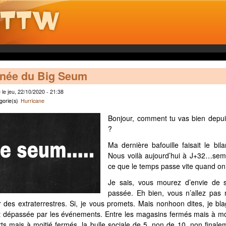
nnée du Big Seum
le jeu, 22/10/2020 - 21:38
gorie(s)
Hurricane
Bonjour, comment tu vas bien depui
?
Ma dernière bafouille faisait le bil
Nous voilà aujourd’hui à J+32…sema
ce que le temps passe vite quand o
Je sais, vous mourez d’envie de sa
passée. Eh bien, vous n’allez pas 
 des extraterrestres. Si, je vous promets. Mais nonhoon dites, je blag
 dépassée par les événements. Entre les magasins fermés mais à moi
s mais à moitié fermés, la bulle sociale de 5, non de 10, non finale