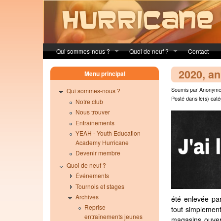
Skip to main content
Qui sommes-nous ?
Quoi de neuf ?
Contact
2020, a
Menu principal
Soumis par Anonyme 
Qui sommes-nous ?
Posté dans le(s) caté
Notre club
Nous trouver
Entraînements
YEAH - Youth Education
Academy Hurricane
Devenir membre
Quoi de neuf ?
Événements
Tournois et stages
Archives
été enlevée par
Reprise
tout simplement
entraînements jeunes
magasins ouvert