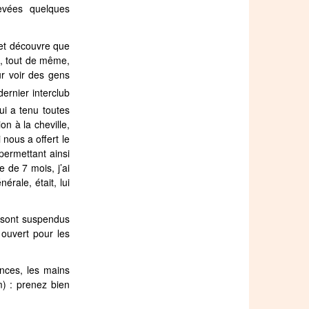
levées quelques
 et découvre que
8
, tout de même,
ur voir des gens
ernier interclub
ui a tenu toutes
n à la cheville,
 nous a offert le
permettant ainsi
 de 7 mois, j’ai
érale, était, lui
s sont suspendus
 ouvert pour les
ances, les mains
) : prenez bien