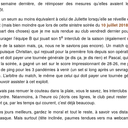
a semaine dernière, de réimposer des mesures qu’elles avaient 
ôt.
 un seum au moins équivalent à celui de Juliette lorsqu’elle se réveille
(mais bien moindre que lors de cette sinistre soirée du
10 juillet 201
a part des choses) que je me suis rendue au club vendredi dernier po
e
rager l’équipe B qui jouait son 5
interclub de la saison (également d
e de la saison mais, ça, nous ne le savions pas encore). Un match q
uisque Christian, qui rejouait pour la première fois depuis son opératio
et doit payer une tournée générale (je dis ça, je dis rien) et Pascal, qui
la soirée, a gagné un set sur le score impressionnant de 28-26, me 
in de ping pour les 3 pandémies à venir (un set si long après un sevrage
). L’arbitre du match, le même que celui qui doit payer une tournée gén
uvoir assister à cet exploit.
e vais pas remuer le couteau dans la plaie, vous le savez, les interclub
ordre. Néanmoins, à l’heure où j’écris ces lignes, le club peut rester
t ça, par les temps qui courent, c’est déjà beaucoup.
s jours meilleurs, gardez le moral et tout le reste, à savoir vos dist
masque. Mais surtout (tête inclinée, paumes tendues vers ma webcam