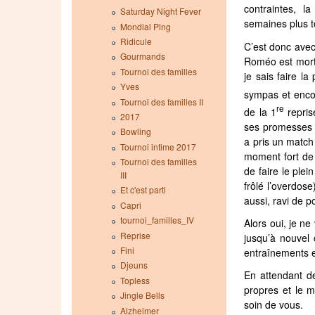
contraintes, l
Saturday Night Fever
semaines plus t
Mondial Ping
Ridicule
C’est donc avec
Gourmands
Roméo est mort 
Tournoi des familles
je sais faire l
Yves
sympas et encou
Tournoi des familles II
re
de la 1
repris
2017
ses promesses p
Bowling
a pris un match 
Tournoi intime 2017
moment fort de 
Tournoi des familles
de faire le ple
III
frôlé l’overdose
Et c'est parti
aussi, ravi de po
Capri
tournoi_familles_IV
Alors oui, je n
Reprise
jusqu’à nouvel 
Fini
entraînements e
Djeuns
En attendant de
Topless
propres et le 
Jingle Bells
soin de vous.
Alzheimer