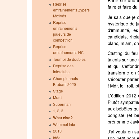
Partir sur une 
Reprise
faire et faire du
entraînements Zypers
Motivés
Je sais que je 
Reprise
hystérique de j
entraînements
d'immunité, les
joueurs de
candidats, rhol
compétition
blanc, miam, on
Reprise
entraînements NC
Casting du feu
talents sur une 
Tournoi de doubles
et qui s'effond
Reprise des
interclubs
transforme en C
Championnats
s'écouter parler
Brabant 2020
! Mdr, lol, rofl,
Stage
L'édition 2012
Merci
Plutôt sympathi
Superman
aux bébêtes qui 
1, 2, 3
pongiste (et be
What else?
prénomme Javie
Wemmel Info
2013
J'ai voulu en sa
Idée
son petit nom e