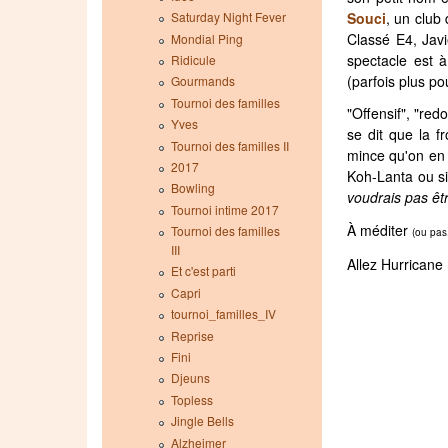
Saturday Night Fever
Souci
, un club
Classé E4, Javie
Mondial Ping
spectacle est à
Ridicule
(parfois plus po
Gourmands
Tournoi des familles
"Offensif", "red
Yves
se dit que la f
Tournoi des familles II
mince qu'on en 
2017
Koh-Lanta ou si
Bowling
voudrais pas êtr
Tournoi intime 2017
À méditer
Tournoi des familles
(ou pas.
III
Allez Hurricane 
Et c'est parti
Capri
tournoi_familles_IV
Reprise
Fini
Djeuns
Topless
Jingle Bells
Alzheimer