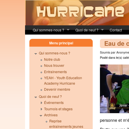
Skip to main content
Qui sommes-nous ?
Quoi de neuf ?
Contact
Eau de 
Menu principal
Soumis par Anonyme 
Qui sommes-nous ?
Posté dans le(s) caté
Notre club
Nous trouver
Entraînements
YEAH - Youth Education
Academy Hurricane
Devenir membre
Quoi de neuf ?
Événements
Tournois et stages
Archives
personne et m'év
Reprise
entraînements jeunes