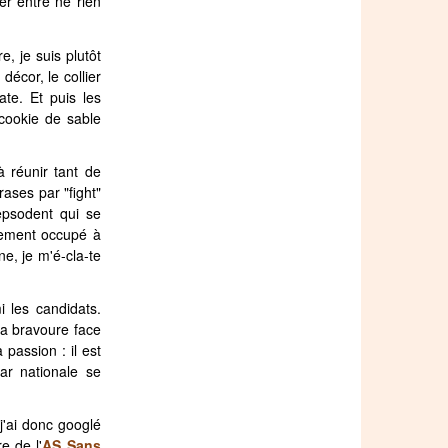
er entre ne rien
, je suis plutôt
écor, le collier
ate. Et puis les
 cookie de sable
 réunir tant de
rases par "fight"
Pepsodent qui se
llement occupé à
ne, je m'é-cla-te
 les candidats.
sa bravoure face
 passion : il est
tar nationale se
 j'ai donc googlé
e de l'
AS Sans