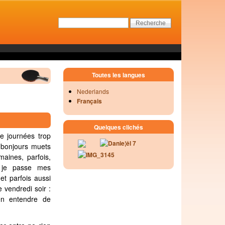
Toutes les langues
Nederlands
Français
Quelques clichés
e journées trop
, bonjours muets
maines, parfois,
nd je passe mes
et parfois aussi
e vendredi soir :
en entendre de