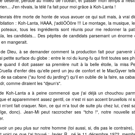
île déserte, perdue au milieu de l'océan, et passer mon temps à hésit
 rien... J'en rêvais, la télé l'a fait pour moi grâce à Koh-Lanta !
devrais être morte de honte de vous avouer ce qui suit mais, à vrai dire
ubilation : Koh-Lanta, HAAA, j'adôÔÔôre !!! Le montage, la musique, le d
 poteaux, tous les ingrédients sont réunis pour me redonner la pat
ala, les candidats... Des pépites de candidats parsemant un énorme
 en mangerait.
 de Dieu, à se demander comment la production fait pour parvenir à
si petite surface du globe : entre le roi du kung-fu qui finit toutes ses ph
re quand il doit passer sa première nuit à la belle étoile, la miss 
ruella d'enfer dès qu'elle perd un jeu de confort et le MacGyver te
 de sa cabane ("au fond du jarding") qu'il en oublie de la faire, sa caba
 ptdr, comme diraient les "djeun's".
 de Koh-Lanta a à peine commencé que j'ai déjà un chouchou parmi
que et apparemment assez gentil, ce n'est ni son accent bruxellois ni 
m'ont fait craquer. Non, ce qui m'a tout de suite plu chez lui, c'est sa
lge, donc). Jean-Mi peut raccrocher ses "tcho !", notre nouvelle s
r.
voir un peu plus sur notre homme (toi aussi, si, dis pas le contraire),
t voici ce que j'ai trouvé : Javier R., né le 11 décembre 1972, membr