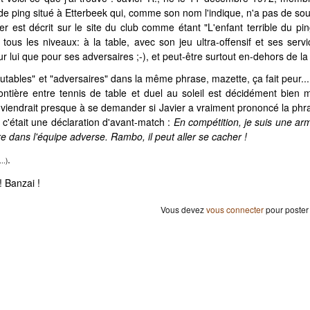
 de ping situé à Etterbeek qui, comme son nom l'indique, n'a pas de sou
r est décrit sur le site du club comme étant "L'enfant terrible du ping
 tous les niveaux: à la table, avec son jeu ultra-offensif et ses serv
ur lui que pour ses adversaires ;-), et peut-être surtout en-dehors de la 
outables" et "adversaires" dans la même phrase, mazette, ça fait peur...
rontière entre tennis de table et duel au soleil est décidément bien 
viendrait presque à se demander si Javier a vraiment prononcé la phra
 c'était une déclaration d'avant-match :
En compétition, je suis une ar
e dans l'équipe adverse. Rambo, il peut aller se cacher !
.
..)
! Banzai !
Vous devez
vous connecter
pour poster