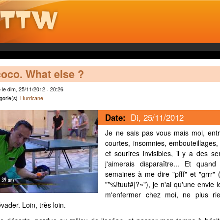
coco. What else ?
le dim, 25/11/2012 - 20:26
gorie(s)
Hurricane
Date:
Di, 25/11/2012
Je ne sais pas vous mais moi, entr
courtes, insomnies, embouteillages
et sourires invisibles, il y a des se
j'aimerais disparaître... Et qua
semaines à me dire "pfff" et "grrr" (
"*%!tuut#|?~"), je n'ai qu'une envie l
m'enfermer chez moi, ne plus ri
ader. Loin, très loin.