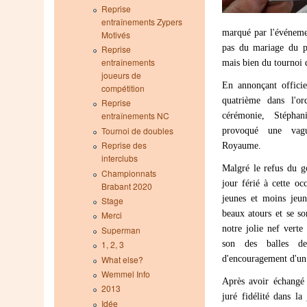
Reprise
entraînements Zypers
marqué par l'événeme
Motivés
pas du mariage du p
Reprise
entraînements
mais bien du tournoi 
joueurs de
En annonçant officie
compétition
quatrième dans l'or
Reprise
cérémonie, Stéphan
entraînements NC
provoqué une vagu
Tournoi de doubles
Reprise des
Royaume.
interclubs
Malgré le refus du 
Championnats
jour férié à cette o
Brabant 2020
jeunes et moins jeun
Stage
beaux atours et se so
Merci
notre jolie nef vert
Superman
son des balles d
1, 2, 3
d'encouragement d'un
What else?
Wemmel Info
Après avoir échangé
2013
juré fidélité dans la
Idée