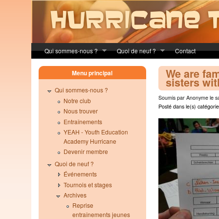
Skip to main content
Qui sommes-nous ?
Quoi de neuf ?
Contact
We are fami
Menu principal
sisters wi
Qui sommes-nous ?
Soumis par Anonyme le sa
Notre club
Posté dans le(s) catégorie
Nous trouver
Entraînements
YEAH - Youth Education
Academy Hurricane
Devenir membre
Quoi de neuf ?
Événements
Tournois et stages
Archives
Reprise
entraînements jeunes