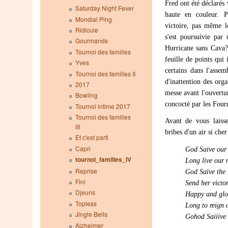
Fred ont été déclarés
Saturday Night Fever
haute en couleur. P
Mondial Ping
victoire, pas même l
Ridicule
s'est poursuivie par
Gourmands
Hurricane sans Cava?
Tournoi des familles
feuille de points qui 
Yves
certains dans l'asse
Tournoi des familles II
d'inattention des orga
2017
messe avant l'ouvertur
Bowling
concocté par les Four
Tournoi intime 2017
Tournoi des familles
Avant de vous laisse
III
bribes d'un air si che
Et c'est parti
Capri
God Saive our 
tournoi_familles_IV
Long live our 
Reprise
God Saive the
Fini
Send her victor
Djeuns
Happy and glo
Topless
Long to reign 
Jingle Bells
Gohod Saiiive 
Alzheimer