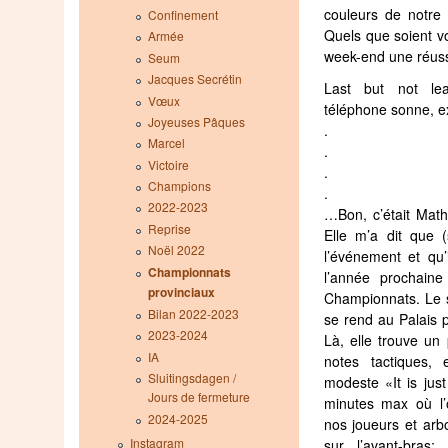
couleurs de notre
Confinement
Quels que soient vo
Armée
week-end une réuss
Seum
Jacques Secrétin
Last but not le
Vœux
téléphone sonne, 
Joyeuses Pâques
.
Marcel
.
Victoire
.
Champions
.
2022-2023
…Bon, c’était Mat
Reprise
Elle m’a dit que 
Noël 2022
l’événement et qu’
Championnats
l’année prochaine
provinciaux
Championnats. Le s
Bilan 2022-2023
se rend au Palais p
2023-2024
Là, elle trouve un 
IA
notes tactiques,
Sluitingsdagen /
modeste «It is jus
Jours de fermeture
minutes max où l’
2024-2025
nos joueurs et arb
Instagram
sur l’avant-bras: