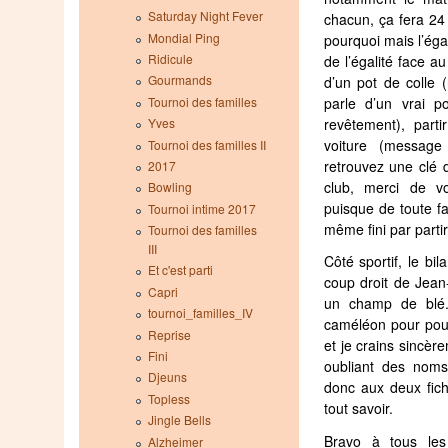
Saturday Night Fever
chacun, ça fera 2
Mondial Ping
pourquoi mais l’éga
Ridicule
de l’égalité face a
Gourmands
d’un pot de colle 
Tournoi des familles
parle d’un vrai p
Yves
revêtement), part
voiture (message
Tournoi des familles II
retrouvez une clé 
2017
club, merci de vo
Bowling
puisque de toute fa
Tournoi intime 2017
même fini par partir
Tournoi des familles
III
Côté sportif, le bi
Et c'est parti
coup droit de Jean
Capri
un champ de blé. 
tournoi_familles_IV
caméléon pour pouv
Reprise
et je crains sincè
Fini
oubliant des noms
Djeuns
donc aux deux fich
Topless
tout savoir.
Jingle Bells
Bravo à tous les
Alzheimer