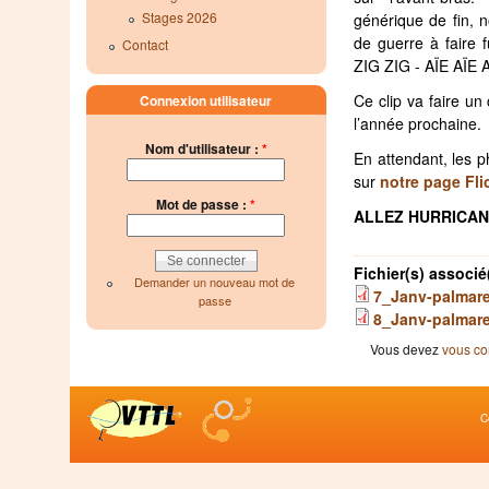
Stages 2026
générique de fin, n
de guerre à faire f
Contact
ZIG ZIG - AÏE AÏE 
Ce clip va faire un 
Connexion utilisateur
l’année prochaine.
Nom d'utilisateur :
*
En attendant, les 
sur
notre page Fli
Mot de passe :
*
ALLEZ HURRICAN
Fichier(s) associé
Demander un nouveau mot de
7_Janv-palmare
passe
8_Janv-palmar
Vous devez
vous co
C