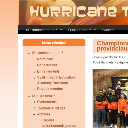
Skip to main content
Qui sommes-nous ?
Quoi de neuf ?
Contact
Champion
Menu principal
provinciau
Qui sommes-nous ?
Soumis par Sophie le lun,
Notre club
Posté dans le(s) catégorie
Nous trouver
Entraînements
YEAH - Youth Education
Academy Hurricane
Devenir membre
Quoi de neuf ?
Événements
Tournois et stages
Archives
Reprise
entraînements jeunes