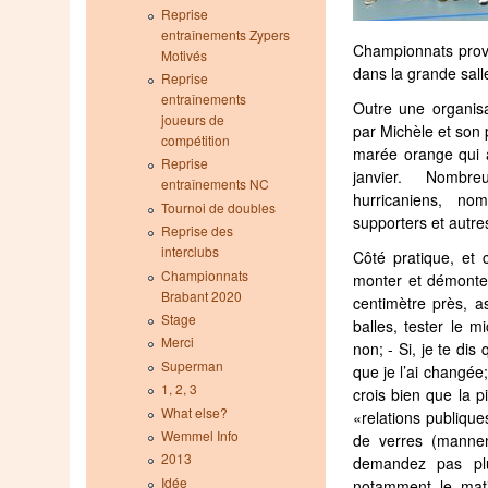
Reprise
entraînements Zypers
Championnats provi
Motivés
dans la grande salle
Reprise
entraînements
Outre une organis
joueurs de
par Michèle et son 
compétition
marée orange qui a
Reprise
janvier. Nombre
entraînements NC
hurricaniens, no
Tournoi de doubles
supporters et autre
Reprise des
interclubs
Côté pratique, et
Championnats
monter et démonter
Brabant 2020
centimètre près, as
Stage
balles, tester le m
Merci
non; - Si, je te dis 
Superman
que je l’ai changée; -
1, 2, 3
crois bien que la pi
What else?
«relations publiq
Wemmel Info
de verres (manne
2013
demandez pas plus
Idée
notamment le mati